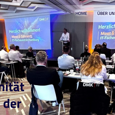
HOME
ÜBER UN
nität
 der